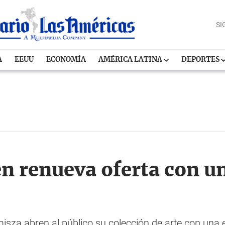
SI
A
EEUU
ECONOMÍA
AMÉRICA LATINA
DEPORTES
 renueva oferta con u
sza abren al público su colección de arte con una 