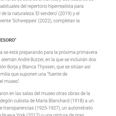
bituales del repertorio hiperrealista para
de la naturaleza 'El sendero' (2019) y el
iente 'Schweppes' (2022), completan la
TESORO"
ya se está preparando para la próxima primavera
 alemán André Butzer, en la que se incluirán dos
ión Borja y Blanca Thyssen, que se sitúan así
ilia que suponen una "fuente de
el museo".
aron en las salas del museo otras obras de la
bodegón cubista de María Blanchard (1918) a un
rie transparencias (1925-1927), un autorretrato
e Nueva York (2017) o una pintura de gran