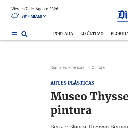
Viernes 7
de
Agosto 2026
88°F MIAMI
PORTADA
LO ÚLTIMO
FLORID
Diario las Américas
>
Cultura
ARTES PLÁSTICAS
Museo Thyssen
pintura
Borja y Blanca Thyssen-Bornemi