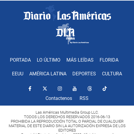
PORTADA
LO ÚLTIMO
MÁS LEÍDAS
FLORIDA
EEUU
AMÉRICA LATINA
DEPORTES
CULTURA
Contactenos
RSS
Las Américas Multimedia Group LLC.
TODOS LOS DERECHOS RESERVADOS 2016-06-13
PROHIBIDA LA REPRODUCCIÓN TOTAL O PARCIAL DE CUALQUIER
MATERIAL DE ESTE DIARIO SIN LA AUTORIZACIÓN EXPRESA DE LOS
EDITORES