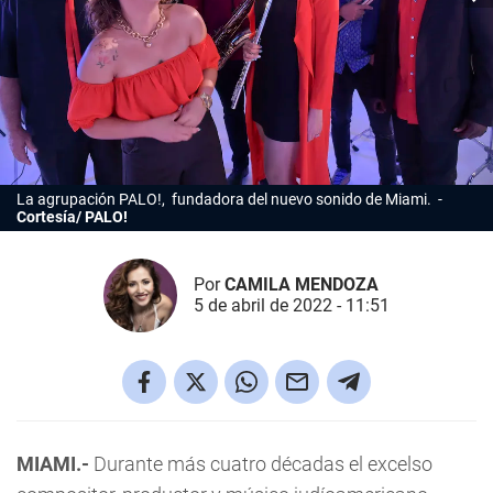
La agrupación PALO!, fundadora del nuevo sonido de
Miami
.
Cortesía/ PALO!
Por
CAMILA MENDOZA
5 de abril de 2022 - 11:51
MIAMI.-
Durante más cuatro décadas el excelso