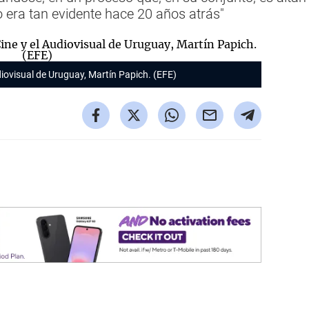
o era tan evidente hace 20 años atrás"
udiovisual de Uruguay, Martín Papich. (EFE)