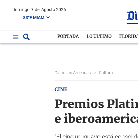
Domingo 9
de
Agosto 2026
83°F MIAMI
PORTADA
LO ÚLTIMO
FLORID
Diario las Américas
>
Cultura
CINE
Premios Plati
e iberoameri
"El cine uruguayo está consolid