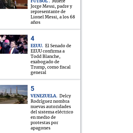
FÚTBOL
Muere
Jorge Messi, padre y
representante de
Lionel Messi, a los 68
años
EEUU
El Senado de
EEUU confirma a
Todd Blanche,
exabogado de
Trump, como fiscal
general
VENEZUELA
Delcy
Rodríguez nombra
nuevas autoridades
del sistema eléctrico
en medio de
protestas por
apagones