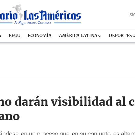
SI
A
EEUU
ECONOMÍA
AMÉRICA LATINA
DEPORTES
no darán visibilidad al 
cano
ándose, en un proceso que, en su conjunto, es altame