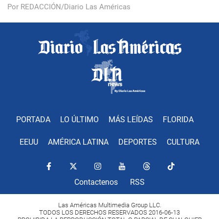
Por REDACCIÓN/Diario Las Américas
PORTADA
LO ÚLTIMO
MÁS LEÍDAS
FLORIDA
EEUU
AMÉRICA LATINA
DEPORTES
CULTURA
Contactenos
RSS
Las Américas Multimedia Group LLC.
TODOS LOS DERECHOS RESERVADOS 2016-06-13