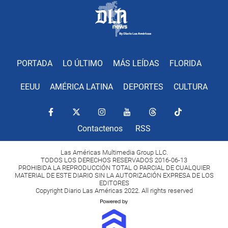
PORTADA
LO ÚLTIMO
MÁS LEÍDAS
FLORIDA
EEUU
AMÉRICA LATINA
DEPORTES
CULTURA
Contactenos
RSS
Las Américas Multimedia Group LLC.
TODOS LOS DERECHOS RESERVADOS 2016-06-13
PROHIBIDA LA REPRODUCCIÓN TOTAL O PARCIAL DE CUALQUIER
MATERIAL DE ESTE DIARIO SIN LA AUTORIZACIÓN EXPRESA DE LOS
EDITORES
Copyright Diario Las Américas 2022. All rights reserved