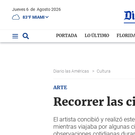
Jueves 6
de
Agosto 2026
83°F MIAMI
PORTADA
LO ÚLTIMO
FLORID
Diario las Américas
>
Cultura
ARTE
Recorrer las c
El artista concibió y realizó es
mientras viajaba por algunas 
observaciones cotidianas dura