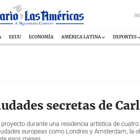
SI
A
EEUU
ECONOMÍA
AMÉRICA LATINA
DEPORTES
iudades secretas de Car
te proyecto durante una residencia artística de cuatr
ciudades europeas como Londres y Amsterdam, la obr
nte esos meses