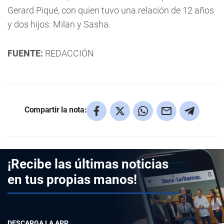
Gerard Piqué, con quien tuvo una relación de 12 años
y dos hijos: Milan y Sasha.
FUENTE:
REDACCIÓN
Compartir la nota:
¡Recibe las últimas noticias
en tus propias manos!
DESCARGA LA APP