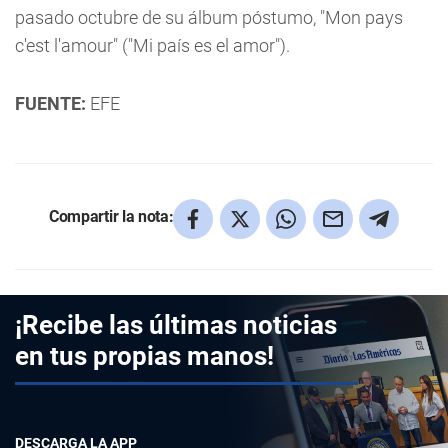
pasado octubre de su álbum póstumo, "Mon pays
c'est l'amour" ("Mi país es el amor").
FUENTE:
EFE
Compartir la nota:
¡Recibe las últimas noticias
en tus propias manos!
DESCARGA LA APP