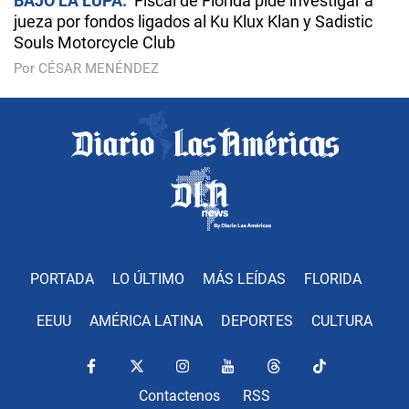
BAJO LA LUPA
Fiscal de Florida pide investigar a
jueza por fondos ligados al Ku Klux Klan y Sadistic
Souls Motorcycle Club
Por CÉSAR MENÉNDEZ
PORTADA
LO ÚLTIMO
MÁS LEÍDAS
FLORIDA
EEUU
AMÉRICA LATINA
DEPORTES
CULTURA
Contactenos
RSS