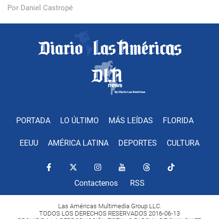
Por Daniel Castropé
PORTADA
LO ÚLTIMO
MÁS LEÍDAS
FLORIDA
EEUU
AMÉRICA LATINA
DEPORTES
CULTURA
Contactenos
RSS
Las Américas Multimedia Group LLC.
TODOS LOS DERECHOS RESERVADOS 2016-06-13