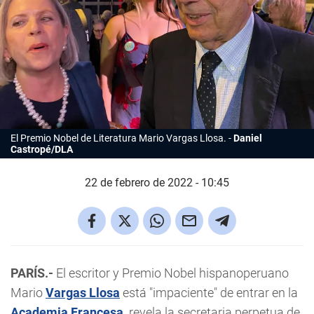
El Premio Nobel de Literatura Mario Vargas Llosa.
Daniel
Castropé/DLA
22 de febrero de 2022 - 10:45
PARÍS.-
El escritor y Premio Nobel hispanoperuano
Mario
Vargas Llosa
está "impaciente" de entrar en la
Academia
Francesa
,
revela la secretaria perpetua de