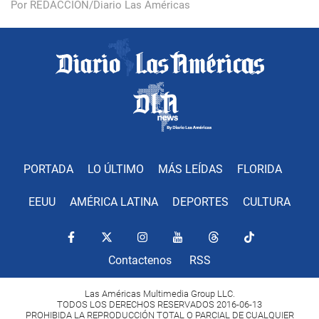
Por REDACCIÓN/Diario Las Américas
PORTADA
LO ÚLTIMO
MÁS LEÍDAS
FLORIDA
EEUU
AMÉRICA LATINA
DEPORTES
CULTURA
Contactenos
RSS
Las Américas Multimedia Group LLC.
TODOS LOS DERECHOS RESERVADOS 2016-06-13
PROHIBIDA LA REPRODUCCIÓN TOTAL O PARCIAL DE CUALQUIER