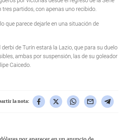
ueros por victorias desde el regreso de la Serie
 tres partidos, con apenas uno recibido.
lo que parece dejarle en una situación de
 derbi de Turín estará la Lazio, que para su duelo
sibles, ambas por suspensión, las de su goleador
lipe Caicedo.
rtir la nota:
dólares por aparecer en un anuncio de