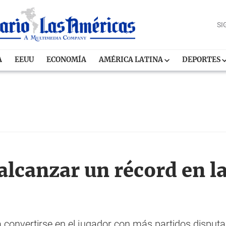
SI
A
EEUU
ECONOMÍA
AMÉRICA LATINA
DEPORTES
lcanzar un récord en la
a convertirse en el jugador con más partidos disputad