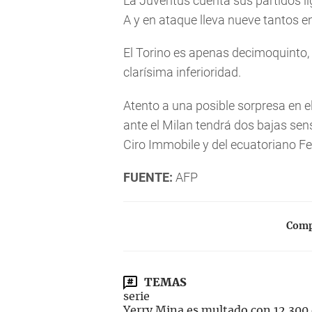
La Juventus cuenta sus partidos lig
A y en ataque lleva nueve tantos en
El Torino es apenas decimoquinto, 
clarísima inferioridad.
Atento a una posible sorpresa en el
ante el Milan tendrá dos bajas sen
Ciro Immobile y del ecuatoriano Fe
FUENTE:
AFP
Compa
TEMAS
serie
Yerry Mina es multado con 12.300 