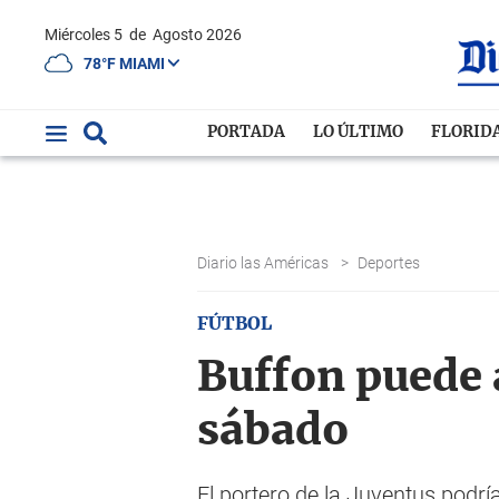
Miércoles 5
de
Agosto 2026
78°F MIAMI
PORTADA
LO ÚLTIMO
FLORID
Diario las Américas
>
Deportes
FÚTBOL
Buffon puede a
sábado
El portero de la Juventus podrí