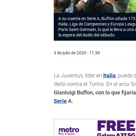
A su cuenta en Serie A, Buffon añade 175
Italia, Liga de Campeones y Europa Leagu
París Saint-Germain, lo que le lleva a una 
la espera del duelo del sábado.
3 de julio de 2020 - 11:30
La Juventus, líder en
Italia
, puede 
derbi contra el Torino. En el arco '
Gianluigi Buffon, con lo que fijar
Serie
A.