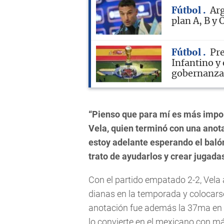
Fútbol
Arg
plan A, B y 
Fútbol
Pre
Infantino y 
gobernanza 
“Pienso que para mí es más impor
Vela, quien terminó con una anota
estoy adelante esperando el baló
trato de ayudarlos y crear jugadas
Con el partido empatado 2-2, Vela 
dianas en la temporada y colocarse 
anotación fue además la 37ma en s
lo convierte en el mexicano con más