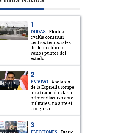
s más leídas
DUDAS
Florida
evalúa construir
centros temporales
de detención en
varios puntos del
estado
EN VIVO
Abelardo
VIDEO
de la Espriella rompe
otra tradición: da su
primer discurso ante
militares, no ante el
Congreso
ELECCIONES
Diario