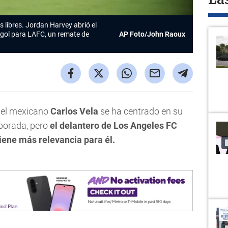
La
s libres. Jordan Harvey abrió el
 gol para LAFC, un remate de
AP Foto/John Raoux
 el mexicano
Carlos Vela
se ha centrado en su
mporada, pero
el delantero de Los Angeles FC
iene más relevancia para él.