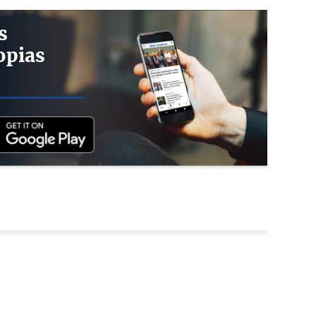
s
opias