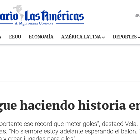
SI
A
EEUU
ECONOMÍA
AMÉRICA LATINA
DEPORTES
igue haciendo historia 
ortante ese récord que meter goles", destacó Vela,
as. "No siempre estoy adelante esperando el balón. 
 y crear jugadas para ellos".