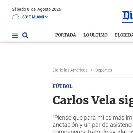
Sábado 8
de
Agosto 2026
83°F MIAMI
PORTADA
LO ÚLTIMO
FLORID
Diario las Américas
>
Deportes
FÚTBOL
Carlos Vela s
"Pienso que para mí es más imp
anotación y un par de asistenci
compañeros, trato de ayudarlos