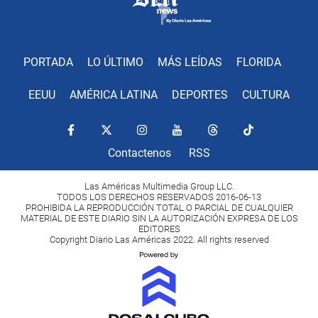
PORTADA
LO ÚLTIMO
MÁS LEÍDAS
FLORIDA
EEUU
AMÉRICA LATINA
DEPORTES
CULTURA
Contactenos
RSS
Las Américas Multimedia Group LLC.
TODOS LOS DERECHOS RESERVADOS 2016-06-13
PROHIBIDA LA REPRODUCCIÓN TOTAL O PARCIAL DE CUALQUIER
MATERIAL DE ESTE DIARIO SIN LA AUTORIZACIÓN EXPRESA DE LOS
EDITORES
Copyright Diario Las Américas 2022. All rights reserved