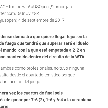
ACE for the win!
#USOpen
@jpmorgan
itter.com/I5UnCvizGK
(@usopen)
4 de septiembre de 2017
idense demostró que quiere llegar lejos en la
de fuego que tendrá que superar será el duelo
el mundo, con la que está empatada a 2-2 en
han mantenido dentro del circuito de la WTA.
de ambas como profesionales, no tuvo ninguna
esalta desde el apartado tenistico porque
 las facetas del juego.
era vez los cuartos de final seis
s de ganar por 7-6 (2), 1-6 y 6-4 a la ucraniana
serie.