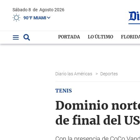
Sábado 8
de
Agosto 2026
90°F MIAMI
PORTADA
LO ÚLTIMO
FLORID
Diario las Américas
>
Deportes
TENIS
Dominio nort
de final del U
Con la presencia de CoCo Vand