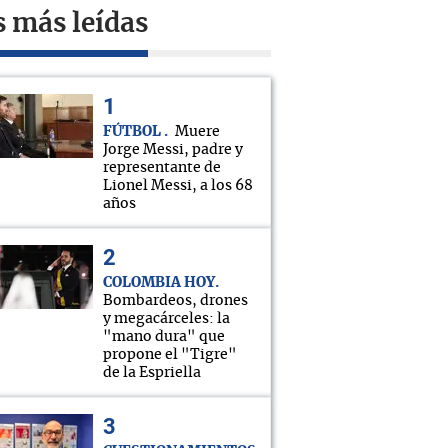
s más leídas
FÚTBOL
Muere
Jorge Messi, padre y
representante de
Lionel Messi, a los 68
años
COLOMBIA HOY
Bombardeos, drones
y megacárceles: la
"mano dura" que
propone el "Tigre"
de la Espriella