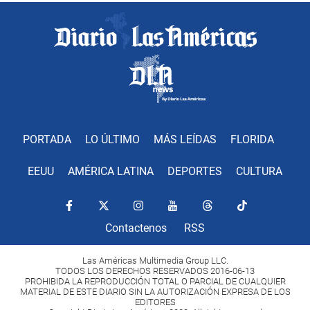
PORTADA
LO ÚLTIMO
MÁS LEÍDAS
FLORIDA
EEUU
AMÉRICA LATINA
DEPORTES
CULTURA
Contactenos
RSS
Las Américas Multimedia Group LLC.
TODOS LOS DERECHOS RESERVADOS 2016-06-13
PROHIBIDA LA REPRODUCCIÓN TOTAL O PARCIAL DE CUALQUIER
MATERIAL DE ESTE DIARIO SIN LA AUTORIZACIÓN EXPRESA DE LOS
EDITORES