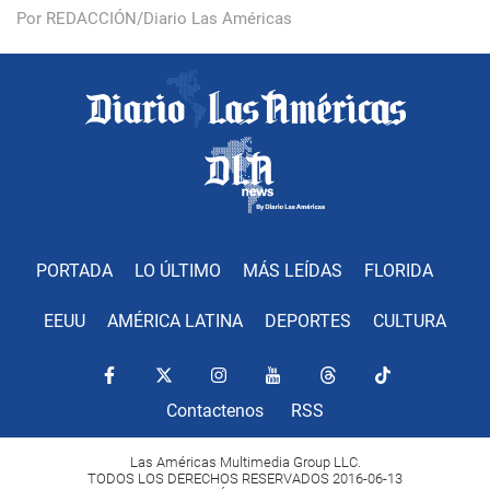
Por REDACCIÓN/Diario Las Américas
PORTADA
LO ÚLTIMO
MÁS LEÍDAS
FLORIDA
EEUU
AMÉRICA LATINA
DEPORTES
CULTURA
Contactenos
RSS
Las Américas Multimedia Group LLC.
TODOS LOS DERECHOS RESERVADOS 2016-06-13