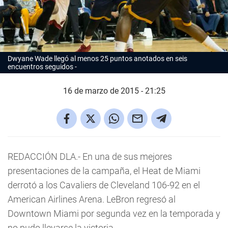
Dwyane Wade llegó al menos 25 puntos anotados en seis
encuentros seguidos
16 de marzo de 2015 - 21:25
REDACCIÓN DLA.- En una de sus mejores
presentaciones de la campaña, el Heat de Miami
derrotó a los Cavaliers de Cleveland 106-92 en el
American Airlines Arena. LeBron regresó al
Downtown Miami por segunda vez en la temporada y
no pudo llevarse la victoria.