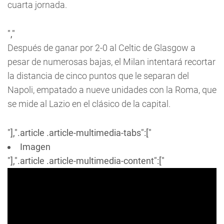
cuarta jornada.
","
Después de ganar por 2-0 al Celtic de Glasgow a
pesar de numerosas bajas, el Milan intentará recortar
la distancia de cinco puntos que le separan del
Napoli, empatado a nueve unidades con la Roma, que
se mide al Lazio en el clásico de la capital.
"],".article .article-multimedia-tabs":["
Imagen
"],".article .article-multimedia-content":["