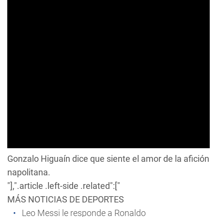
Gonzalo Higuaín dice que siente el amor de la afición
napolitana.
"],".article .left-side .related":["
MÁS NOTICIAS DE DEPORTES
Leo Messi le responde a Ronaldo