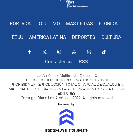
PORTADA
LO ÚLTIMO
MÁS LEÍDAS
FLORIDA
EEUU
AMÉRICA LATINA
DEPORTES
CULTURA
Contactenos
RSS
Las Américas Multimedia Group LLC.
TODOS LOS DERECHOS RESERVADOS 2016-06-13
PROHIBIDA LA REPRODUCCIÓN TOTAL O PARCIAL DE CUALQUIER
MATERIAL DE ESTE DIARIO SIN LA AUTORIZACIÓN EXPRESA DE LOS
EDITORES
Copyright Diario Las Américas 2022. All rights reserved