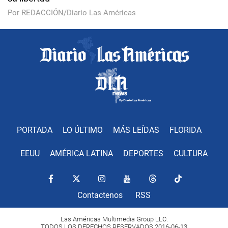
Por REDACCIÓN/Diario Las Américas
PORTADA
LO ÚLTIMO
MÁS LEÍDAS
FLORIDA
EEUU
AMÉRICA LATINA
DEPORTES
CULTURA
Contactenos
RSS
Las Américas Multimedia Group LLC.
TODOS LOS DERECHOS RESERVADOS 2016-06-13