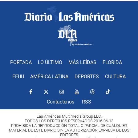
PORTADA
LO ÚLTIMO
MÁS LEÍDAS
FLORIDA
EEUU
AMÉRICA LATINA
DEPORTES
CULTURA
Contactenos
RSS
Las Américas Multimedia Group LLC.
TODOS LOS DERECHOS RESERVADOS 2016-06-13
PROHIBIDA LA REPRODUCCIÓN TOTAL O PARCIAL DE CUALQUIER
MATERIAL DE ESTE DIARIO SIN LA AUTORIZACIÓN EXPRESA DE LOS
EDITORES