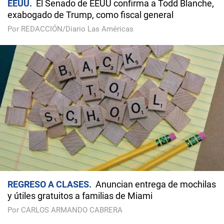
EEUU
El Senado de EEUU confirma a Todd Blanche,
exabogado de Trump, como fiscal general
Por REDACCIÓN/Diario Las Américas
REGRESO A CLASES
Anuncian entrega de mochilas
y útiles gratuitos a familias de Miami
Por CARLOS ARMANDO CABRERA