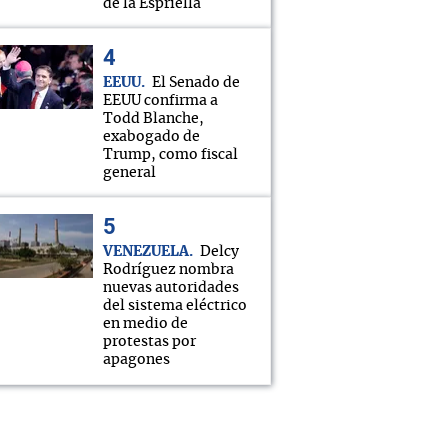
de la Espriella
EEUU
El Senado de
EEUU confirma a
Todd Blanche,
exabogado de
Trump, como fiscal
general
VENEZUELA
Delcy
Rodríguez nombra
nuevas autoridades
del sistema eléctrico
en medio de
protestas por
apagones