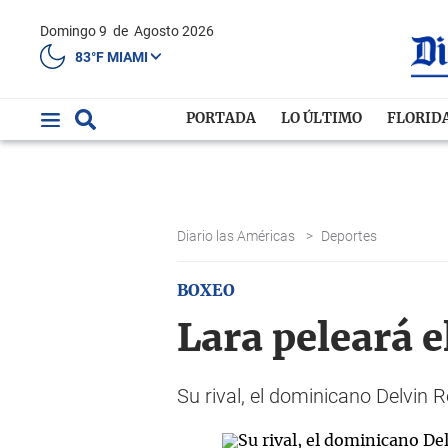
Domingo 9
de
Agosto 2026
83°F MIAMI
PORTADA
LO ÚLTIMO
FLORID
Diario las Américas
>
Deportes
BOXEO
Lara peleará e
Su rival, el dominicano Delvin R