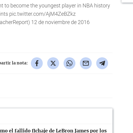
 to become the youngest player in
NBA
history
ints
pic.twitter.com/AjM4ZeBZkz
eacherReport)
12 de noviembre de 2016
rtir la nota:
o el fallido fichaje de LeBron James por los