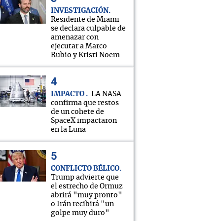
INVESTIGACIÓN
Residente de Miami
se declara culpable de
amenazar con
ejecutar a Marco
Rubio y Kristi Noem
IMPACTO
LA NASA
confirma que restos
de un cohete de
SpaceX impactaron
en la Luna
CONFLICTO BÉLICO
Trump advierte que
el estrecho de Ormuz
abrirá "muy pronto"
o Irán recibirá "un
golpe muy duro"