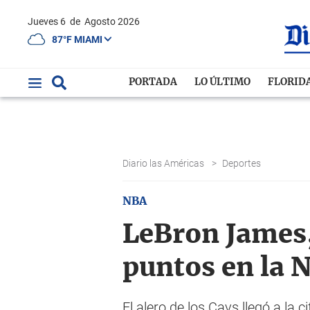
Jueves 6
de
Agosto 2026
87°F MIAMI
PORTADA
LO ÚLTIMO
FLORID
Diario las Américas
>
Deportes
NBA
LeBron James,
puntos en la 
El alero de los Cavs llegó a la