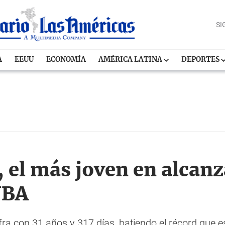
SI
A
EEUU
ECONOMÍA
AMÉRICA LATINA
DEPORTES
 el más joven en alcanz
NBA
 cifra con 31 años y 317 días, batiendo el récord que