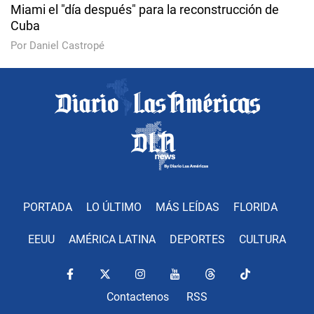
Miami el "día después" para la reconstrucción de
Cuba
Por Daniel Castropé
PORTADA
LO ÚLTIMO
MÁS LEÍDAS
FLORIDA
EEUU
AMÉRICA LATINA
DEPORTES
CULTURA
Contactenos
RSS