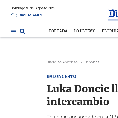
Domingo 9
de
Agosto 2026
84°F MIAMI
PORTADA
LO ÚLTIMO
FLORID
Diario las Américas
>
Deportes
BALONCESTO
Luka Doncic ll
intercambio
En un giro inesperado en la NB