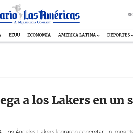
SI
A
EEUU
ECONOMÍA
AMÉRICA LATINA
DEPORTES
ega a los Lakers en un 
A, Los Ángeles Lakers lograron concretar un impacta