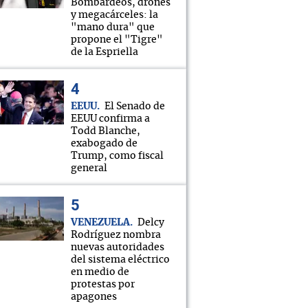
Bombardeos, drones
y megacárceles: la
"mano dura" que
propone el "Tigre"
de la Espriella
EEUU
El Senado de
EEUU confirma a
Todd Blanche,
exabogado de
Trump, como fiscal
general
VENEZUELA
Delcy
Rodríguez nombra
nuevas autoridades
del sistema eléctrico
en medio de
protestas por
apagones