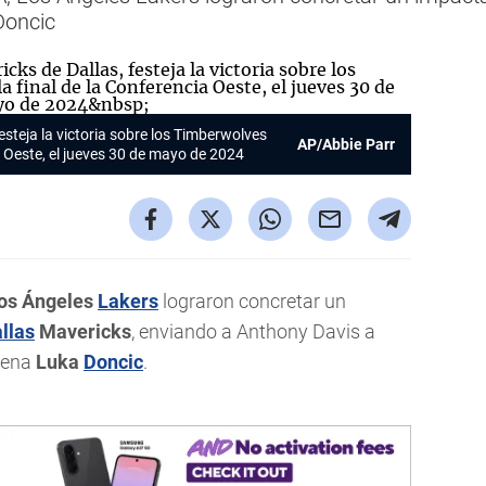
Doncic
esteja la victoria sobre los Timberwolves
AP/Abbie Parr
a Oeste, el jueves 30 de mayo de 2024
os Ángeles
Lakers
lograron concretar un
llas
Mavericks
, enviando a Anthony Davis a
ovena
Luka
Doncic
.