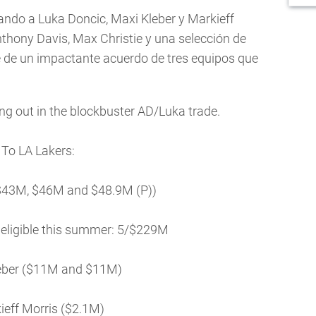
ndo a Luka Doncic, Maxi Kleber y Markieff
thony Davis, Max Christie y una selección de
 de un impactante acuerdo de tres equipos que
ng out in the blockbuster AD/Luka trade.
To LA Lakers:
$43M, $46M and $48.9M (P))
 eligible this summer: 5/$229M
eber ($11M and $11M)
ieff Morris ($2.1M)