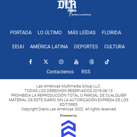
PORTADA
LO ÚLTIMO
MÁS LEÍDAS
FLORIDA
EEUU
AMÉRICA LATINA
DEPORTES
CULTURA
Contactenos
RSS
Las Américas Multimedia Group LLC.
TODOS LOS DERECHOS RESERVADOS 2016-06-13
PROHIBIDA LA REPRODUCCIÓN TOTAL O PARCIAL DE CUALQUIER
MATERIAL DE ESTE DIARIO SIN LA AUTORIZACIÓN EXPRESA DE LOS
EDITORES
Copyright Diario Las Américas 2022. All rights reserved