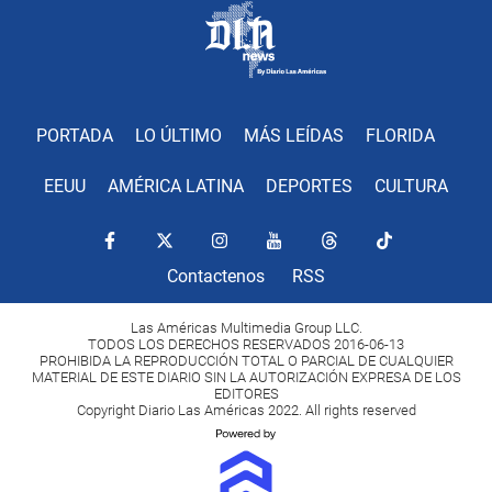
PORTADA
LO ÚLTIMO
MÁS LEÍDAS
FLORIDA
EEUU
AMÉRICA LATINA
DEPORTES
CULTURA
Contactenos
RSS
Las Américas Multimedia Group LLC.
TODOS LOS DERECHOS RESERVADOS 2016-06-13
PROHIBIDA LA REPRODUCCIÓN TOTAL O PARCIAL DE CUALQUIER
MATERIAL DE ESTE DIARIO SIN LA AUTORIZACIÓN EXPRESA DE LOS
EDITORES
Copyright Diario Las Américas 2022. All rights reserved