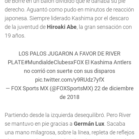
de Borré en un balón dividido que le dañaba su pie
derecho. Aguantó como pudo en minutos de reacción
japonesa. Siempre liderado Kashima por el descaro
de la juventud de
Hiroaki Abe
, la gran sensación con
19 años.
LOS PALOS JUGARON A FAVOR DE RIVER
PLATE
#MundialdeClubesxFOX
El Kashima Antlers
no corrió con suerte con sus disparos
pic.twitter.com/y9RUdz7yfX
— FOX Sports MX (@FOXSportsMX)
22 de diciembre
de 2018
Partiendo desde la izquierda desequilibró. Pero River
se mantuvo en pie gracias a
Germán Lux
. Sacaba
una mano milagrosa, sobre la línea, repleta de reflejos