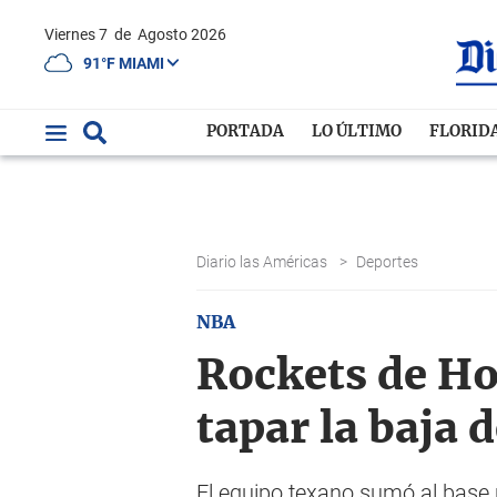
Viernes 7
de
Agosto 2026
91°F MIAMI
PORTADA
LO ÚLTIMO
FLORID
Diario las Américas
>
Deportes
NBA
Rockets de Ho
tapar la baja 
El equipo texano sumó al base 