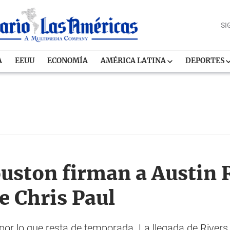
SI
A
EEUU
ECONOMÍA
AMÉRICA LATINA
DEPORTES
uston firman a Austin 
de Chris Paul
por lo que resta de temporada. La llegada de Rivers