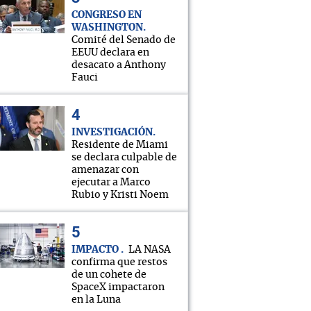
CONGRESO EN
WASHINGTON
Comité del Senado de
EEUU declara en
desacato a Anthony
Fauci
INVESTIGACIÓN
Residente de Miami
se declara culpable de
amenazar con
ejecutar a Marco
Rubio y Kristi Noem
IMPACTO
LA NASA
confirma que restos
de un cohete de
SpaceX impactaron
en la Luna