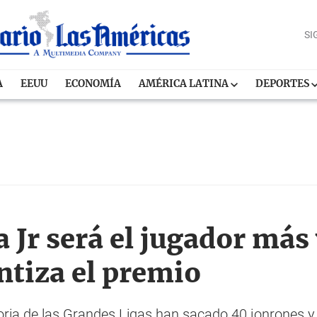
SI
A
EEUU
ECONOMÍA
AMÉRICA LATINA
DEPORTES
Jr será el jugador más 
ntiza el premio
storia de las Grandes Ligas han sacado 40 jonrones 