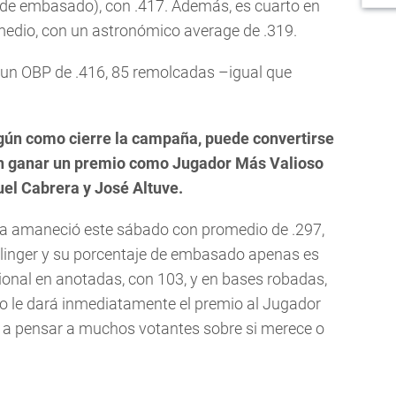
de embasado), con .417. Además, es cuarto en
edio, con un astronómico average de .319.
, un OBP de .416, 85 remolcadas –igual que
gún como cierre la campaña, puede convertirse
en ganar un premio como Jugador Más Valioso
uel Cabrera y José Altuve.
anta amaneció este sábado con promedio de .297,
linger y su porcentaje de embasado apenas es
cional en anotadas, con 103, y en bases robadas,
no le dará inmediatamente el premio al Jugador
 a pensar a muchos votantes sobre si merece o