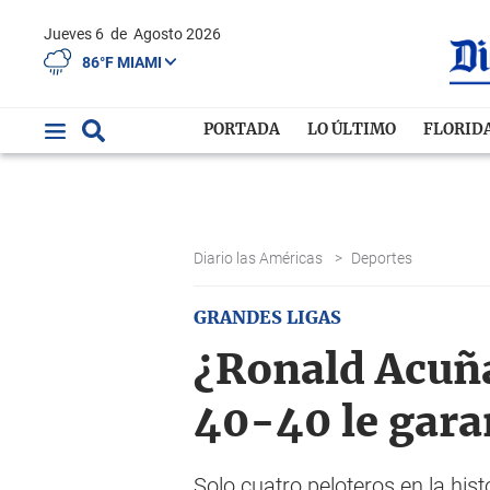
Jueves 6
de
Agosto 2026
86°F MIAMI
PORTADA
LO ÚLTIMO
FLORID
Diario las Américas
>
Deportes
GRANDES LIGAS
¿Ronald Acuña 
40-40 le gara
Solo cuatro peloteros en la hi