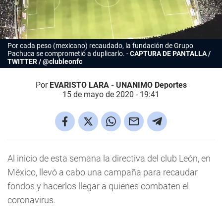
Por cada peso (mexicano) recaudado, la fundación de Grupo
Pachuca se comprometió a duplicarlo.
CAPTURA DE PANTALLA /
TWITTER / @clubleonfc
Por
EVARISTO LARA - UNANIMO Deportes
15 de mayo de 2020 - 19:41
Al inicio de esta semana la directiva del club León, en
México, llevó a cabo una campaña para recaudar
fondos y hacerlos llegar a quienes combaten el
coronavirus.