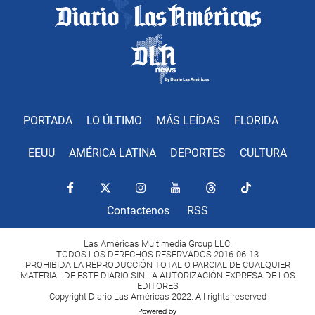
PORTADA
LO ÚLTIMO
MÁS LEÍDAS
FLORIDA
EEUU
AMÉRICA LATINA
DEPORTES
CULTURA
Contactenos
RSS
Las Américas Multimedia Group LLC.
TODOS LOS DERECHOS RESERVADOS 2016-06-13
PROHIBIDA LA REPRODUCCIÓN TOTAL O PARCIAL DE CUALQUIER
MATERIAL DE ESTE DIARIO SIN LA AUTORIZACIÓN EXPRESA DE LOS
EDITORES
Copyright Diario Las Américas 2022. All rights reserved