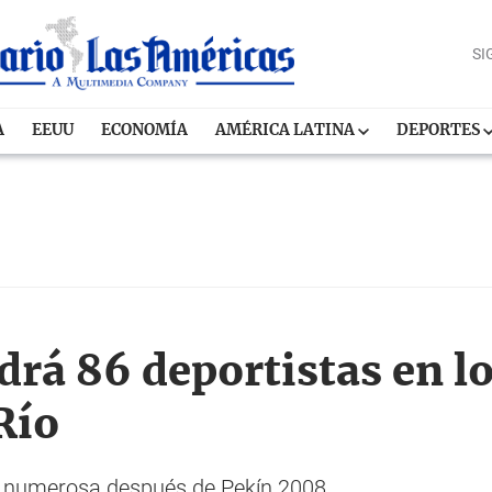
SI
A
EEUU
ECONOMÍA
AMÉRICA LATINA
DEPORTES
drá 86 deportistas en l
Río
 numerosa después de Pekín 2008