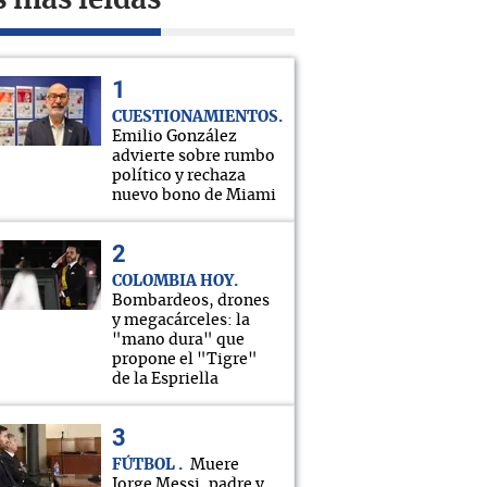
s más leídas
CUESTIONAMIENTOS
Emilio González
advierte sobre rumbo
político y rechaza
nuevo bono de Miami
COLOMBIA HOY
Bombardeos, drones
y megacárceles: la
"mano dura" que
propone el "Tigre"
de la Espriella
FÚTBOL
Muere
Jorge Messi, padre y