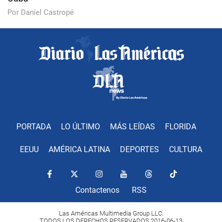
Por Daniel Castropé
PORTADA
LO ÚLTIMO
MÁS LEÍDAS
FLORIDA
EEUU
AMÉRICA LATINA
DEPORTES
CULTURA
Contactenos
RSS
Las Américas Multimedia Group LLC.
TODOS LOS DERECHOS RESERVADOS 2016-06-13