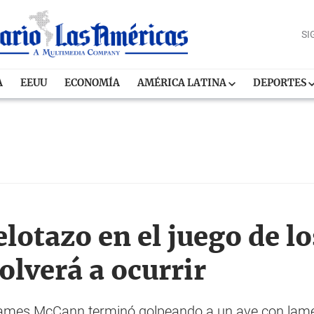
SI
A
EEUU
ECONOMÍA
AMÉRICA LATINA
DEPORTES
lotazo en el juego de lo
olverá a ocurrir
 James McCann terminó golpeando a un ave con lam