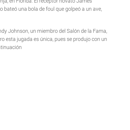
onja, en Florida. El receptor novato James
bateó una bola de foul que golpeó a un ave,
ndy Johnson, un miembro del Salón de la Fama,
ero esta jugada es única, pues se produjo con un
ntinuación