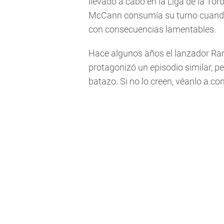
llevado a cabo en la Liga de la Tor
McCann consumía su turno cuando 
con consecuencias lamentables.
Hace algunos años el lanzador Ra
protagonizó un episodio similar, p
batazo. Si no lo creen, véanlo a co