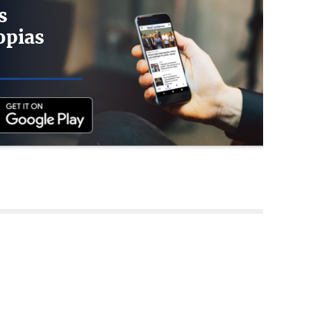
s
opias