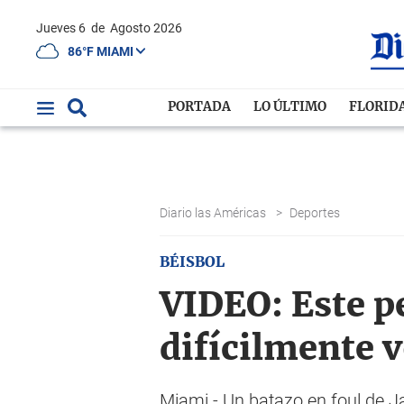
Jueves 6
de
Agosto 2026
86°F MIAMI
PORTADA
LO ÚLTIMO
FLORID
Diario las Américas
>
Deportes
BÉISBOL
VIDEO: Este pe
difícilmente v
Miami.- Un batazo en foul de