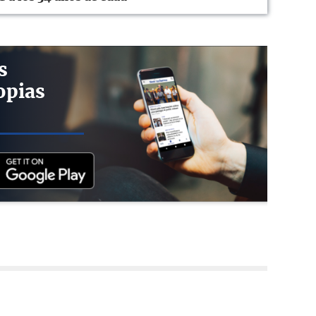
s
opias