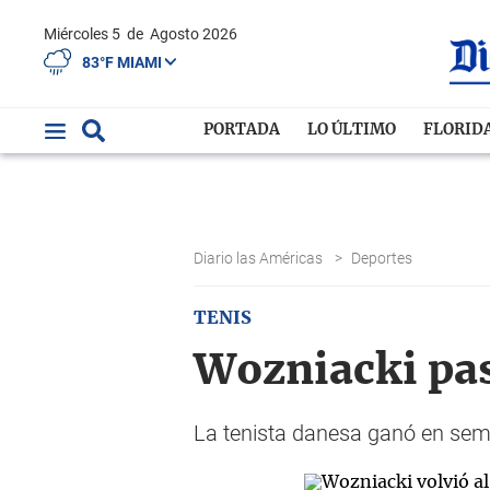
Miércoles 5
de
Agosto 2026
83°F MIAMI
PORTADA
LO ÚLTIMO
FLORID
Diario las Américas
>
Deportes
TENIS
Wozniacki pasa
La tenista danesa ganó en semif