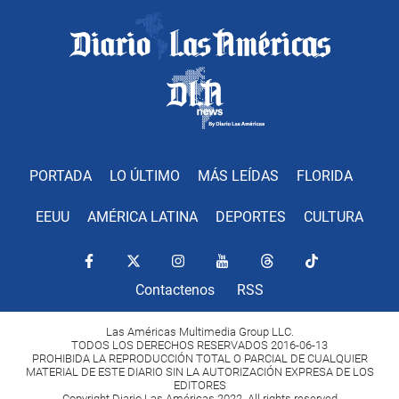
PORTADA
LO ÚLTIMO
MÁS LEÍDAS
FLORIDA
EEUU
AMÉRICA LATINA
DEPORTES
CULTURA
Contactenos
RSS
Las Américas Multimedia Group LLC.
TODOS LOS DERECHOS RESERVADOS 2016-06-13
PROHIBIDA LA REPRODUCCIÓN TOTAL O PARCIAL DE CUALQUIER
MATERIAL DE ESTE DIARIO SIN LA AUTORIZACIÓN EXPRESA DE LOS
EDITORES
Copyright Diario Las Américas 2022. All rights reserved