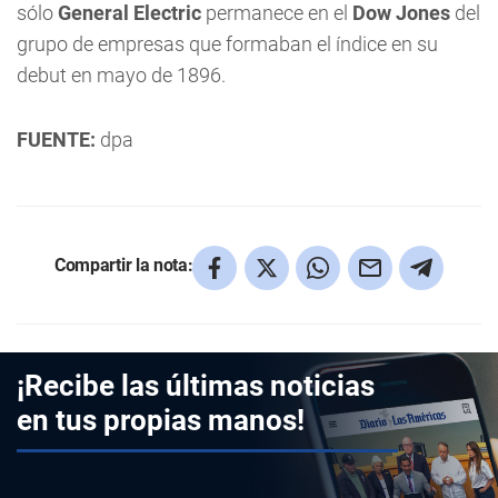
sólo
General Electric
permanece en el
Dow Jones
del
grupo de empresas que formaban el índice en su
debut en mayo de 1896.
FUENTE:
dpa
Compartir la nota:
¡Recibe las últimas noticias
en tus propias manos!