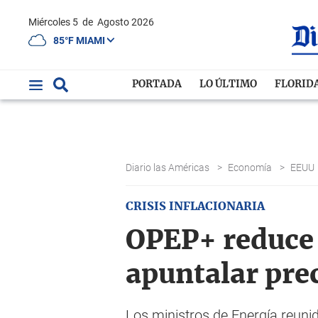
Miércoles 5
de
Agosto 2026
85°F MIAMI
PORTADA
LO ÚLTIMO
FLORID
Diario las Américas
>
Economía
>
EEUU
CRISIS INFLACIONARIA
OPEP+ reduce 
apuntalar pre
Los ministros de Energía reuni