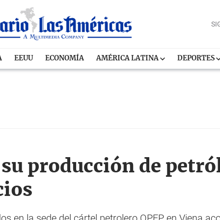
SI
A
EEUU
ECONOMÍA
AMÉRICA LATINA
DEPORTES
su producción de petró
cios
dos en la sede del cártel petrolero OPEP en Viena ac