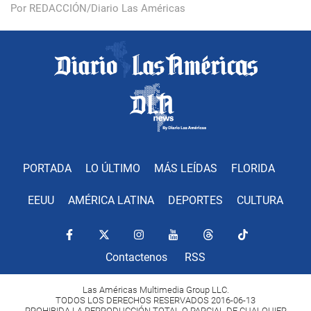
Por REDACCIÓN/Diario Las Américas
PORTADA
LO ÚLTIMO
MÁS LEÍDAS
FLORIDA
EEUU
AMÉRICA LATINA
DEPORTES
CULTURA
Contactenos
RSS
Las Américas Multimedia Group LLC.
TODOS LOS DERECHOS RESERVADOS 2016-06-13
PROHIBIDA LA REPRODUCCIÓN TOTAL O PARCIAL DE CUALQUIER