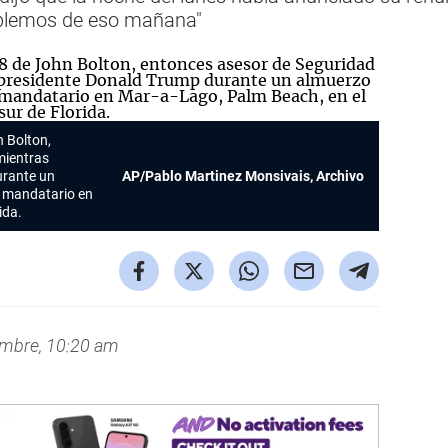
ablemos de eso mañana"
n Bolton,
mientras
urante un
AP/Pablo Martinez Monsivais, Archivo
l mandatario en
ida.
embre, 10:20 am