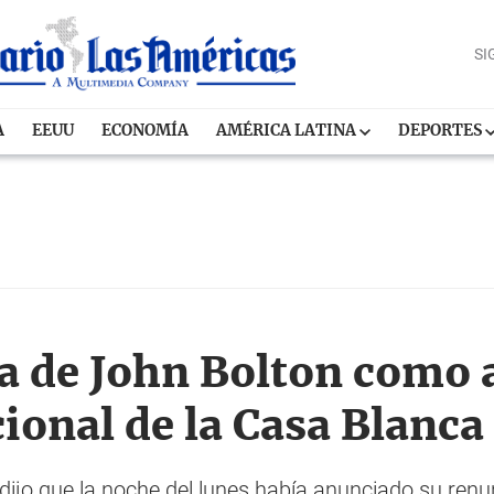
SI
A
EEUU
ECONOMÍA
AMÉRICA LATINA
DEPORTES
a de John Bolton como 
ional de la Casa Blanca
 dijo que la noche del lunes había anunciado su renu