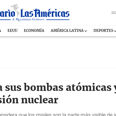
SI
A
EEUU
ECONOMÍA
AMÉRICA LATINA
DEPORTES
 sus bombas atómicas 
sión nuclear
sidera que los misiles son la parte más visible de s