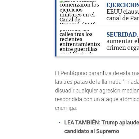
EJERCICIO
EEUU clausur
canal de P
SEURIDAD
aumentar el
crimen org
El Pentágono garantiza de esta m
las tres patas de la llamada "Triad
disuadir cualquier agresión media
respondida con un ataque atómico
enemiga.
LEA TAMBIÉN:
Trump aplaude 
candidato al Supremo