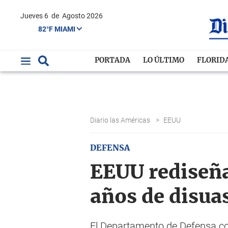
Jueves 6
de
Agosto 2026
82°F MIAMI
PORTADA
LO ÚLTIMO
FLORID
Diario las Américas
>
EEUU
DEFENSA
EEUU rediseña
años de disua
El Departamento de Defensa con