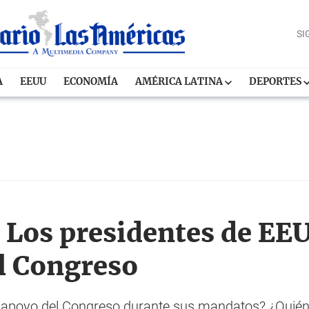
SI
A
EEUU
ECONOMÍA
AMÉRICA LATINA
DEPORTES
: Los presidentes de EEU
l Congreso
l apoyo del Congreso durante sus mandatos? ¿Quién