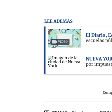
LEE ADEMÁS
El Diario, 
escuelas pú
VIDEO
NUEVA YO
por impuest
Compa