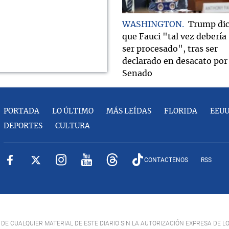
WASHINGTON
Trump di
que Fauci "tal vez debería
ser procesado", tras ser
declarado en desacato por 
Senado
PORTADA
LO ÚLTIMO
MÁS LEÍDAS
FLORIDA
EEU
DEPORTES
CULTURA
CONTACTENOS
RSS
DE CUALQUIER MATERIAL DE ESTE DIARIO SIN LA AUTORIZACIÓN EXPRESA DE L