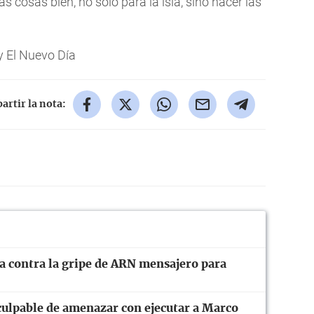
s cosas bien, no solo para la isla, sino hacer las
 El Nuevo Día
rtir la nota:
 contra la gripe de ARN mensajero para
culpable de amenazar con ejecutar a Marco