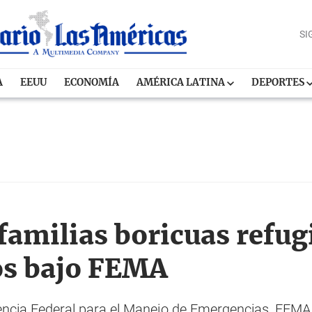
SI
A
EEUU
ECONOMÍA
AMÉRICA LATINA
DEPORTES
familias boricuas refug
os bajo FEMA
encia Federal para el Manejo de Emergencias, FEMA