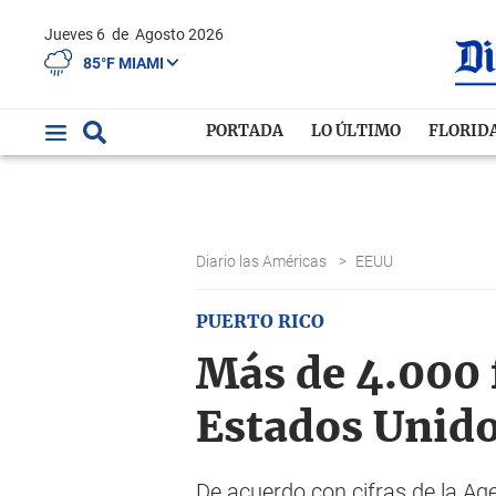
Jueves 6
de
Agosto 2026
85°F MIAMI
PORTADA
LO ÚLTIMO
FLORID
Diario las Américas
>
EEUU
PUERTO RICO
Más de 4.000 
Estados Unid
De acuerdo con cifras de la Ag