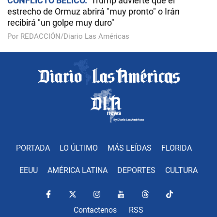
CONFLICTO BÉLICO
Trump advierte que el
estrecho de Ormuz abrirá "muy pronto" o Irán
recibirá "un golpe muy duro"
Por REDACCIÓN/Diario Las Américas
PORTADA
LO ÚLTIMO
MÁS LEÍDAS
FLORIDA
EEUU
AMÉRICA LATINA
DEPORTES
CULTURA
Contactenos
RSS