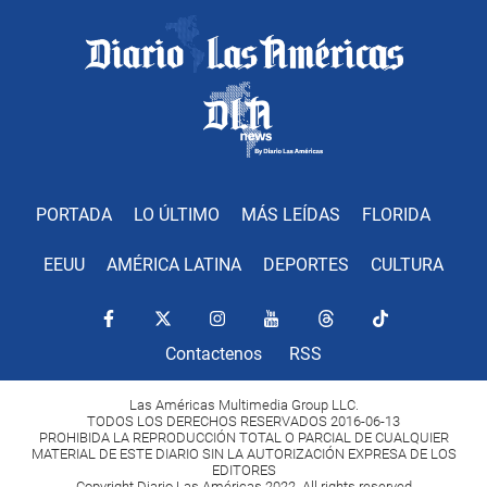
PORTADA
LO ÚLTIMO
MÁS LEÍDAS
FLORIDA
EEUU
AMÉRICA LATINA
DEPORTES
CULTURA
Contactenos
RSS
Las Américas Multimedia Group LLC.
TODOS LOS DERECHOS RESERVADOS 2016-06-13
PROHIBIDA LA REPRODUCCIÓN TOTAL O PARCIAL DE CUALQUIER
MATERIAL DE ESTE DIARIO SIN LA AUTORIZACIÓN EXPRESA DE LOS
EDITORES
Copyright Diario Las Américas 2022. All rights reserved