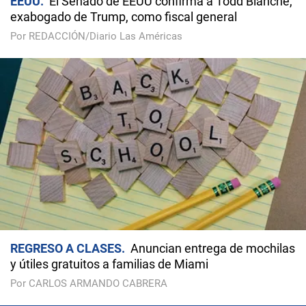
EEUU
El Senado de EEUU confirma a Todd Blanche,
exabogado de Trump, como fiscal general
Por REDACCIÓN/Diario Las Américas
REGRESO A CLASES
Anuncian entrega de mochilas
y útiles gratuitos a familias de Miami
Por CARLOS ARMANDO CABRERA