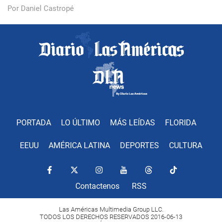
Por Daniel Castropé
PORTADA
LO ÚLTIMO
MÁS LEÍDAS
FLORIDA
EEUU
AMÉRICA LATINA
DEPORTES
CULTURA
Contactenos
RSS
Las Américas Multimedia Group LLC.
TODOS LOS DERECHOS RESERVADOS 2016-06-13