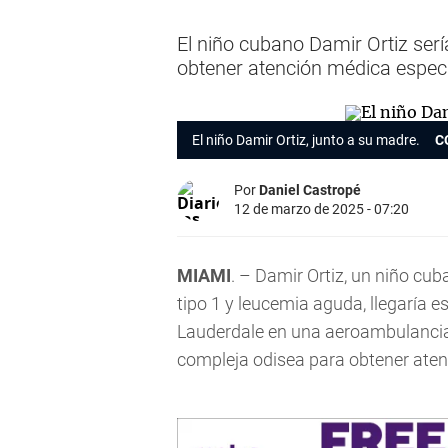
El niño cubano Damir Ortiz ser
obtener atención médica espec
El niño Damir Ortiz, junto a su madre.
C
Por
Daniel Castropé
12 de marzo de 2025 - 07:20
MIAMI
. – Damir Ortiz, un niño c
tipo 1 y leucemia aguda, llegaría e
Lauderdale en una aeroambulancia,
compleja odisea para obtener aten